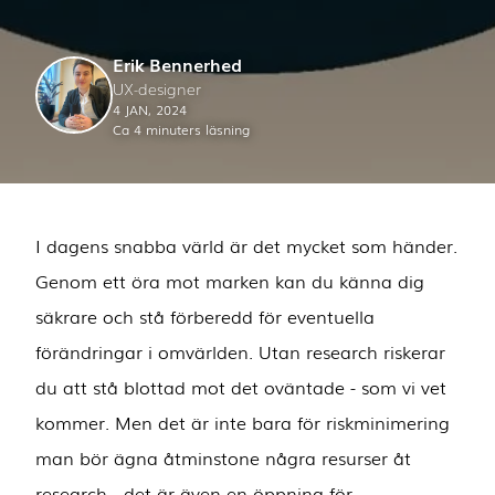
Erik Bennerhed
UX-designer
4 JAN, 2024
Ca 4 minuters läsning
I dagens snabba värld är det mycket som händer.
Genom ett öra mot marken kan du känna dig
säkrare och stå förberedd för eventuella
förändringar i omvärlden. Utan research riskerar
du att stå blottad mot det oväntade - som vi vet
kommer. Men det är inte bara för riskminimering
man bör ägna åtminstone några resurser åt
research - det är även en öppning för