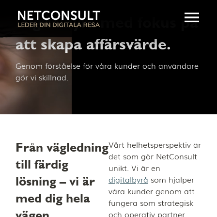
Digitalbyrå med fokus på
att skapa affärsvärde.
Genom förståelse för våra kunder och användare
gör vi skillnad.
Från vägledning
Vårt helhetsperspektiv är
det som gör NetConsult
till färdig
unikt. Vi är en
lösning – vi är
digitalbyrå
som hjälper
våra kunder genom att
med dig hela
fungera som strategisk
vägen
och operativ partner.