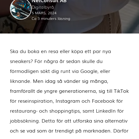
Digitalbyrå
5 MARS, 2024
Ca 3 minuters läsning
Ska du boka en resa eller köpa ett par nya
sneakers? För några år sedan skulle du
förmodligen sökt dig runt via Google, eller
liknande.
Men idag så vänder sig många,
framförallt de yngre generationerna, sig till TikTok
för reseinspiration
, Instagram
och Facebook för
restaurang- och shoppingtips,
samt LinkedIn för
jobbsökning. Detta f
ör att utforska sina alternativ
och se vad som är trendigt på marknaden.
Därför