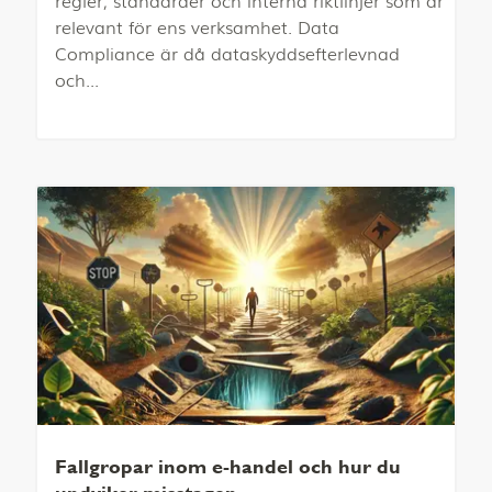
regler, standarder och interna riktlinjer som är
relevant för ens verksamhet. Data
Compliance är då dataskyddsefterlevnad
och...
Fallgropar inom e-handel och hur du