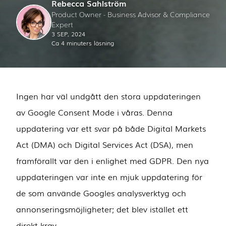
Rebecca Sahlström
Product Owner - Business Advisor & Compliance
Expert
3 SEP, 2024
Ca 4 minuters läsning
Ingen har väl undgått den stora uppdateringen
av Google Consent Mode i våras. Denna
uppdatering var ett svar på både Digital Markets
Act (DMA) och Digital Services Act (DSA), men
framförallt var den i enlighet med GDPR. Den nya
uppdateringen var inte en mjuk uppdatering för
de som använde Googles analysverktyg och
annonseringsmöjligheter; det blev istället ett
direkt krav.